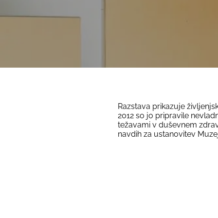
Razstava prikazuje življenj
2012 so jo pripravile nevla
težavami v duševnem zdravju l
navdih za ustanovitev Muzej