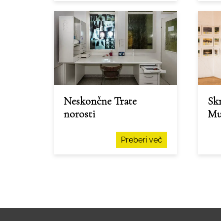
Neskončne Trate
Skr
norosti
Mu
Preberi več