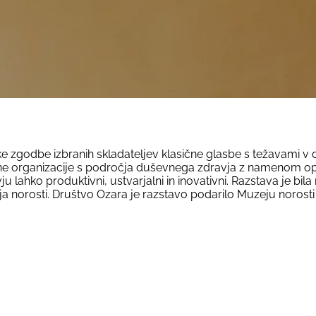
ske zgodbe izbranih skladateljev klasične glasbe s težavami 
dne organizacije s področja duševnega zdravja z namenom opoz
ahko produktivni, ustvarjalni in inovativni. Razstava je bila n
a norosti. Društvo Ozara je razstavo podarilo Muzeju norosti 