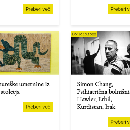
Preberi več
Preberi 
Do:
10.10.2022
ureške umetnine iz
Simon Chang,
 stoletja
Psihiatrična bolnišni
Hawler, Erbil,
Kurdistan, Irak
Preberi več
Preberi 