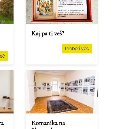
Kaj pa ti veš?
Preberi več
več
ra
Romanika na