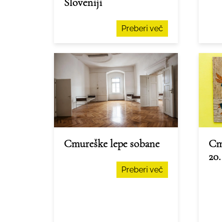
Sloveniji
Preberi več
Cmureške lepe sobane
Cm
20.
Preberi več