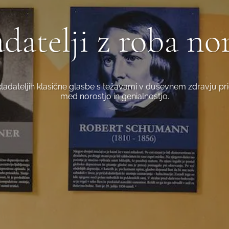
datelji z roba no
ladateljih klasične glasbe s težavami v duševnem zdravju priča 
med norostjo in genialnostjo.