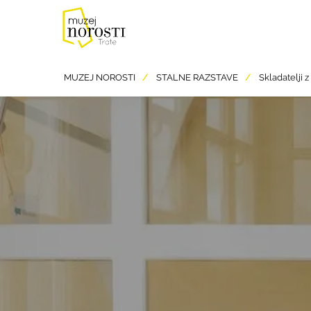
Skip
to
main
content
Breadcrumb
MUZEJ NOROSTI
STALNE RAZSTAVE
Skladatelji z 