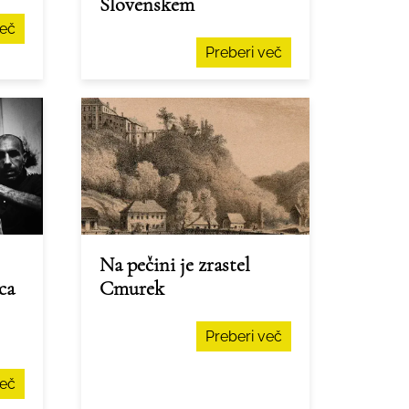
Slovenskem
več
Preberi več
Na pečini je zrastel
ca
Cmurek
Preberi več
več