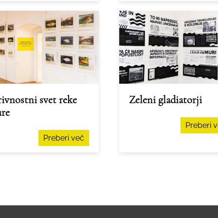
ivnostni svet reke
Zeleni gladiatorji
re
Preberi 
Preberi več